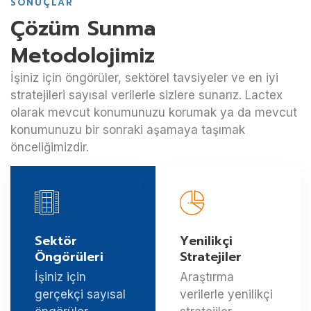
SONUÇLAR
Çözüm Sunma
Metodolojimiz
İşiniz için öngörüler, sektörel tavsiyeler ve en iyi
stratejileri sayısal verilerle sizlere sunarız. Lactex
olarak mevcut konumunuzu korumak ya da mevcut
konumunuzu bir sonraki aşamaya taşımak
önceliğimizdir.
Sektör
Yenilikçi
Öngörüleri
Stratejiler
İşiniz için
Araştırma
gerçekçi sayısal
verilerle yenilikçi