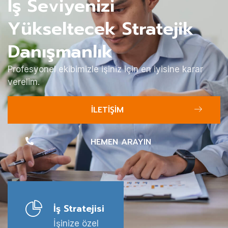
İş Seviyenizi
Yükseltecek Stratejik
Danışmanlık
Profesyonel ekibimizle işiniz için en iyisine karar
verelim.
İLETİŞİM
HEMEN ARAYIN
İş Stratejisi
İşinize özel