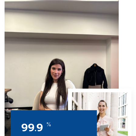
99.9
%