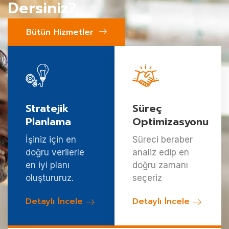
Dersiniz?
Bütün Hizmetler
Stratejik
Süreç
Planlama
Optimizasyonu
İşiniz için en
Süreci beraber
doğru verilerle
analiz edip en
en iyi planı
doğru zamanı
oluştururuz.
seçeriz
Detaylı İncele
Detaylı İncele