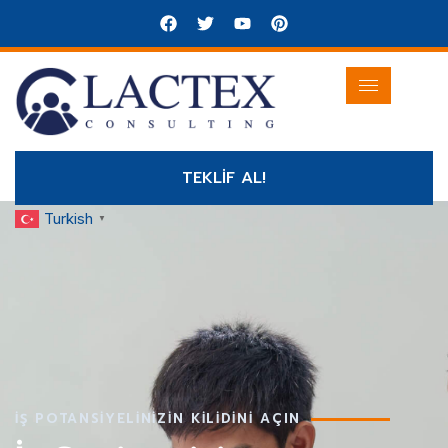
TEKLİF AL!
Turkish
▼
İŞ POTANSİYELİNİZİN KİLİDİNİ AÇIN