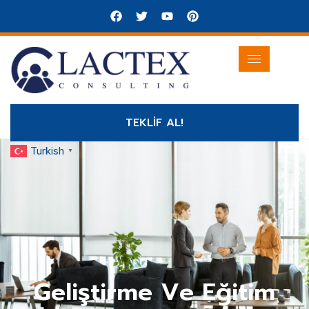
TEKLİF AL!
Turkish
▼
Geliştirme Ve Eğitim